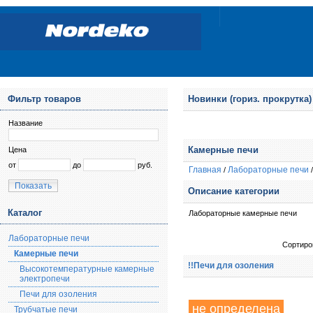
Фильтр товаров
Новинки (гориз. прокрутка)
Название
Камерные печи
Цена
от
до
руб.
Главная
Лабораторные печи
/
Показать
Описание категории
Каталог
Лабораторные камерные печи
247 870.00руб.
Высокотемпературная
Лабораторные печи
печь Nabertherm LHT
Сортиро
Камерные печи
08/16 (P310)
!!Печи для озоления
Высокотемпературные камерные
электропечи
Печи для озоления
не определена
Трубчатые печи